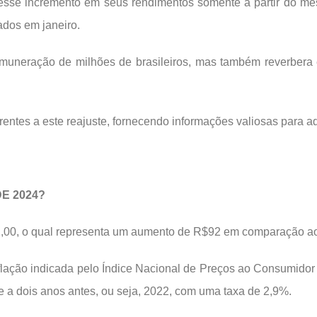
e esse incremento em seus rendimentos somente a partir do mê
ados em janeiro.
uneração de milhões de brasileiros, mas também reverbera em
ferentes a este reajuste, fornecendo informações valiosas par
E 2024?
,00, o qual representa um aumento de R$92 em comparação ao 
lação indicada pelo Índice Nacional de Preços ao Consumidor
te a dois anos antes, ou seja, 2022, com uma taxa de 2,9%.