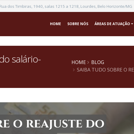
Rua dos Timbiras, 1940, salas 1215 a 1218, Lourdes, Belo Horizonte/MG
HOME
SOBRE NÓS
ÁREAS DE ATUAÇÃO
do salário-
HOME
BLOG
SAIBA TUDO SOBRE O R